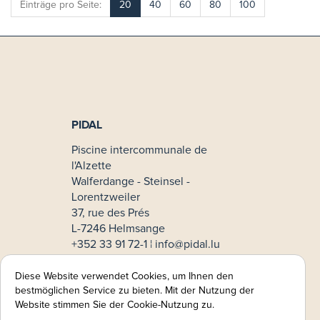
Einträge pro Seite:
20
40
60
80
100
PIDAL
Piscine intercommunale de
l'Alzette
Walferdange - Steinsel -
Lorentzweiler
37, rue des Prés
L-7246 Helmsange
+352 33 91 72-1 ¦
info@pidal.lu
No TVA: LU33611854
Diese Website verwendet Cookies, um Ihnen den
Zahlmethoden
bestmöglichen Service zu bieten. Mit der Nutzung der
Website stimmen Sie der Cookie-Nutzung zu.
Online-Zahlung