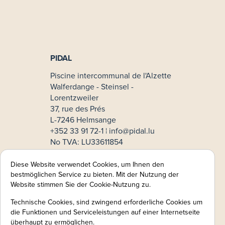
PIDAL
Piscine intercommunal de l'Alzette
Walferdange - Steinsel -
Lorentzweiler
37, rue des Prés
L-7246 Helmsange
+352 33 91 72-1 ¦
info@pidal.lu
No TVA: LU33611854
Mode de paiement
Diese Website verwendet Cookies, um Ihnen den
bestmöglichen Service zu bieten. Mit der Nutzung der
MasterCard
Website stimmen Sie der Cookie-Nutzung zu.
VISA
Technische Cookies, sind zwingend erforderliche Cookies um
Informations légales:
die Funktionen und Serviceleistungen auf einer Internetseite
überhaupt zu ermöglichen.
Mentions légales