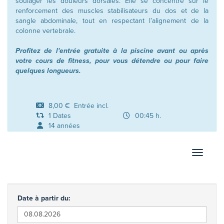
soulager les douleurs dorsales. Elle se concentre sur le
renforcement des muscles stabilisateurs du dos et de la
sangle abdominale, tout en respectant l’alignement de la
colonne vertebrale.
Profitez de l'entrée gratuite à la piscine avant ou après
votre cours de fitness, pour vous détendre ou pour faire
quelques longueurs.
8,00 € Entrée incl.
1 Dates
00:45 h.
14 années
Afficher
Date à partir du: