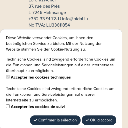
Lorentzweiler
37, rue des Prés
L-7246 Helmsange
+352 33 91 72-1 ¦
info@pidal.lu
No TVA: LU33611854
Mode de paiement
Diese Website verwendet Cookies, um Ihnen den
bestmöglichen Service zu bieten. Mit der Nutzung der
MasterCard
Website stimmen Sie der Cookie-Nutzung zu.
VISA
Technische Cookies, sind zwingend erforderliche Cookies um
Informations légales:
die Funktionen und Serviceleistungen auf einer Internetseite
überhaupt zu ermöglichen.
Mentions légales
Accepter les cookies techniques
CGV
Politique de confidentialité
Technische Cookies sind zwingend erforderliche Cookies um
Protection des données:
die Funktionen und Serviceleistungen auf unserer
instruction de révocation
Internetseite zu ermöglichen.
Accepter les cookies de suivi
Confirmer la sélection
OK, d'accord