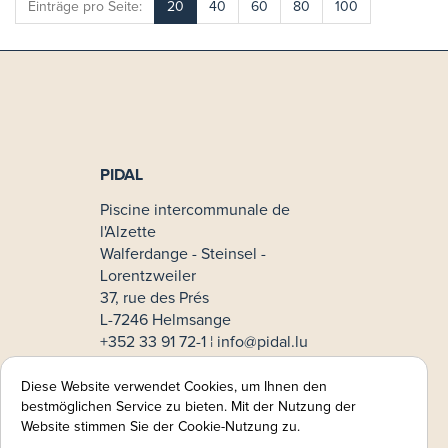
Einträge pro Seite:
20
40
60
80
100
PIDAL
Piscine intercommunale de
l'Alzette
Walferdange - Steinsel -
Lorentzweiler
37, rue des Prés
L-7246 Helmsange
+352 33 91 72-1 ¦
info@pidal.lu
No TVA: LU33611854
Diese Website verwendet Cookies, um Ihnen den
Zahlmethoden
bestmöglichen Service zu bieten. Mit der Nutzung der
Website stimmen Sie der Cookie-Nutzung zu.
Online-Zahlung