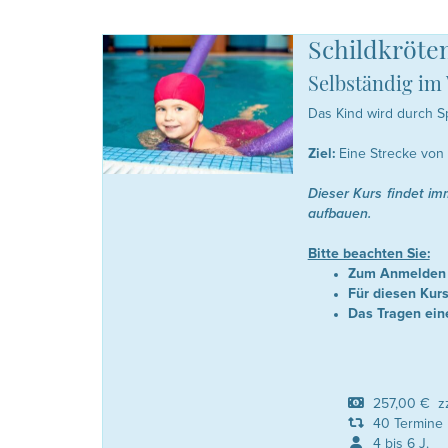
Schildkröte
Selbständig im
Das Kind wird durch S
Ziel:
Eine Strecke von
Dieser Kurs findet im
aufbauen.
Bitte beachten Sie:
Zum Anmelden 
Für diesen Kur
Das Tragen ein
257,00 € zzgl
40 Termine
4 bis 6 J.