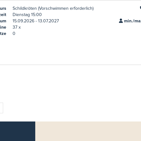
urs
Schildkröten (Vorschwimmen erforderlich)
eit
Dienstag 15:00
aum
15.09.2026 - 13.07.2027
min./max
ine
37 x
tze
0