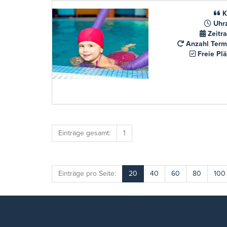
K
Uhrz
Zeitr
Anzahl Term
Freie Plä
Einträge gesamt:
1
Einträge pro Seite:
20
40
60
80
100