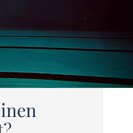
einen
t?