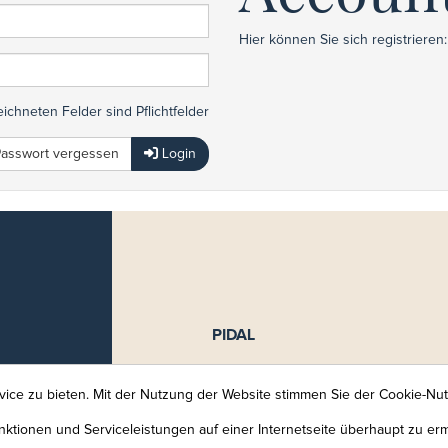
Hier können Sie sich registrieren:
ichneten Felder sind Pflichtfelder
asswort vergessen
Login
PIDAL
Piscine intercommunale de l'Alzet
Walferdange - Steinsel - Lorentzw
ice zu bieten. Mit der Nutzung der Website stimmen Sie der Cookie-Nu
37, rue des Prés
ktionen und Serviceleistungen auf einer Internetseite überhaupt zu er
L-7246 Helmsange