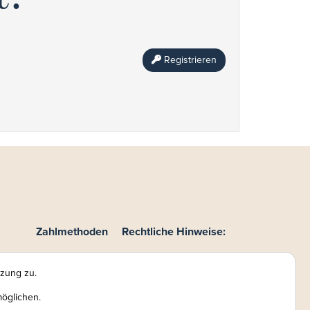
Registrieren
Zahlmethoden
Rechtliche Hinweise:
te
Online-Zahlung
Impressum
eiler
AGB
tzung zu.
DSB
möglichen.
Haftungsausschluss