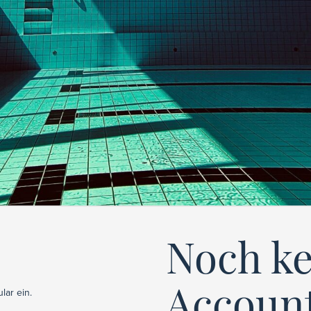
Noch k
Accoun
lar ein.