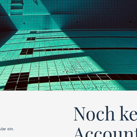
Noch k
Accoun
lar ein.