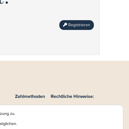
Registrieren
Zahlmethoden
Rechtliche Hinweise:
te
Online-Zahlung
Impressum
eiler
AGB
tzung zu.
DSB
möglichen.
Haftungsausschluss