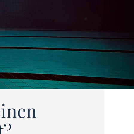
einen
t?