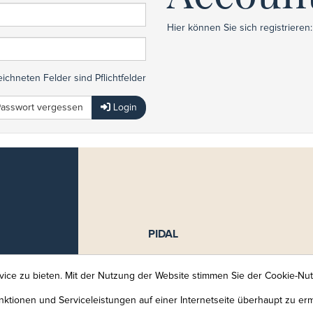
Hier können Sie sich registrieren:
ichneten Felder sind Pflichtfelder
asswort vergessen
Login
PIDAL
Piscine intercommunale de l'Alzet
Walferdange - Steinsel - Lorentzw
ice zu bieten. Mit der Nutzung der Website stimmen Sie der Cookie-Nu
37, rue des Prés
ktionen und Serviceleistungen auf einer Internetseite überhaupt zu er
L-7246 Helmsange