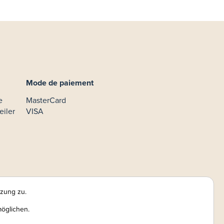
Mode de paiement
e
MasterCard
eiler
VISA
tzung zu.
möglichen.