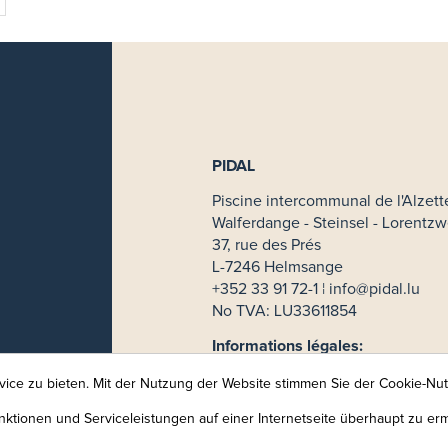
PIDAL
Piscine intercommunal de l'Alzett
Walferdange - Steinsel - Lorentzw
37, rue des Prés
L-7246 Helmsange
+352 33 91 72-1 ¦
info@pidal.lu
No TVA: LU33611854
Informations légales:
Mentions légales
ice zu bieten. Mit der Nutzung der Website stimmen Sie der Cookie-Nu
CGV
ktionen und Serviceleistungen auf einer Internetseite überhaupt zu er
Politique de confidentialité
Protection des données: