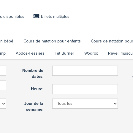
es disponibles
Billets multiples
on bébé
Cours de natation pour enfants
Cours de natation pour
amp
Abdos-Fessiers
Fat Burner
Wodrox
Reveil muscul
Nombre de
dates:
Heure:
Jour de la
semaine: