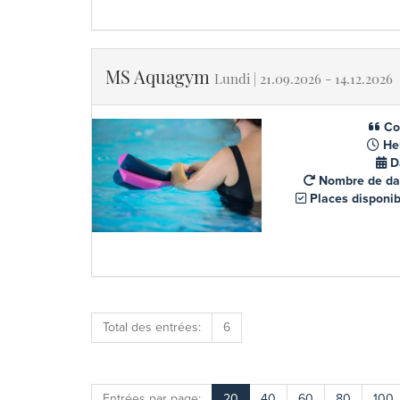
MS Aquagym
Lundi | 21.09.2026 - 14.12.2026
Co
He
D
Nombre de da
Places disponib
Total des entrées:
6
Entrées par page:
20
40
60
80
100