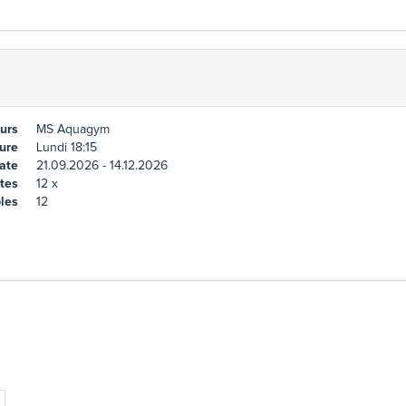
urs
MS Aquagym
ure
Lundi 18:15
ate
21.09.2026 - 14.12.2026
tes
12 x
les
12