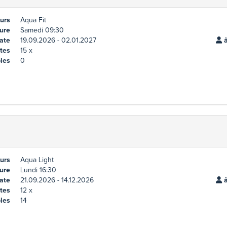
urs
Aqua Fit
ure
Samedi 09:30
ate
19.09.2026 - 02.01.2027
â
tes
15 x
les
0
urs
Aqua Light
ure
Lundi 16:30
ate
21.09.2026 - 14.12.2026
â
tes
12 x
les
14