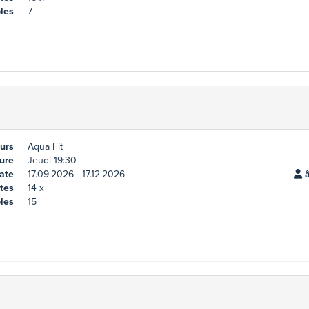
les
7
urs
Aqua Fit
ure
Jeudi 19:30
ate
17.09.2026 - 17.12.2026
â
tes
14 x
les
15