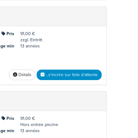
Prix
91,00 €
zzgl. Eintritt
ge min
13 années
Détails
...s'incrire sur liste d'attente
Prix
91,00 €
Hors entrée piscine
ge min
13 années