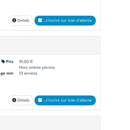
Détails
...s'incrire sur liste d'attente
Prix
91,00 €
Hors entrée piscine
ge min
13 années
Détails
...s'incrire sur liste d'attente