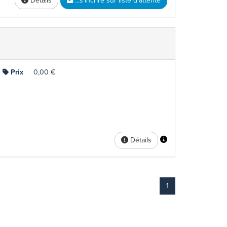
Détails
...s'incrire sur liste d'attente
Prix
0,00 €
Détails
1