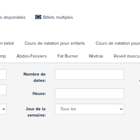
es disponibles
Billets multiples
on bébé
Cours de natation pour enfants
Cours de natation pour
amp
Abdos-Fessiers
Fat Burner
Wodrox
Reveil muscul
Nombre de
dates:
Heure:
Jour de la
semaine: