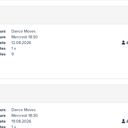
urs
Dance Moves
ure
Mercredi 18:30
ate
12.08.2026
â
tes
1 x
les
9
urs
Dance Moves
ure
Mercredi 18:30
ate
19.08.2026
â
tes
1 x