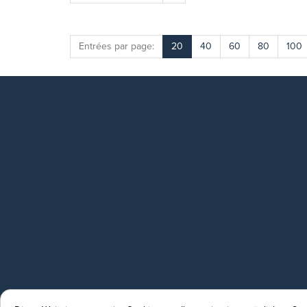
Entrées par page:
20
40
60
80
100