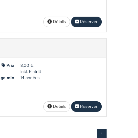
Détails
Réserver
Prix
8,00 €
inkl. Eintritt
ge min
14 années
Détails
Réserver
1