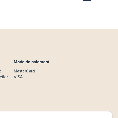
Mode de paiement
e
MasterCard
eiler
VISA