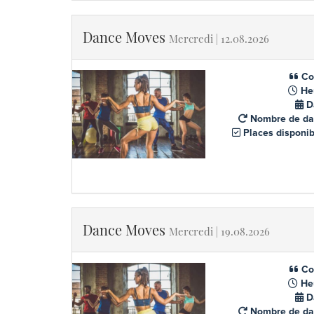
Dance Moves
Mercredi | 12.08.2026
Co
He
D
Nombre de da
Places disponib
Dance Moves
Mercredi | 19.08.2026
Co
He
D
Nombre de da