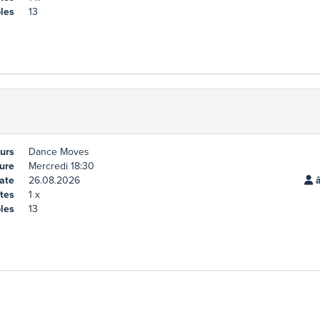
les
13
urs
Dance Moves
ure
Mercredi 18:30
ate
26.08.2026
â
tes
1 x
les
13