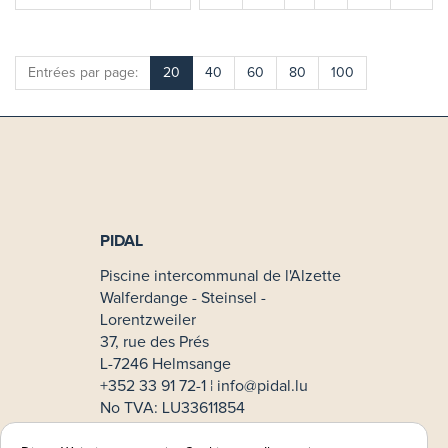
Entrées par page:
20
40
60
80
100
PIDAL
Piscine intercommunal de l'Alzette
Walferdange - Steinsel -
Lorentzweiler
37, rue des Prés
L-7246 Helmsange
+352 33 91 72-1 ¦
info@pidal.lu
No TVA: LU33611854
Mode de paiement