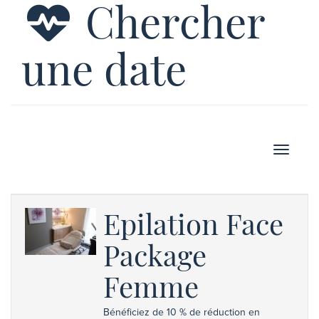
Chercher
une date
Afficher
Epilation Face
Package
Femme
Bénéficiez de 10 % de réduction en