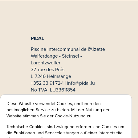
PIDAL
Piscine intercommunal de l'Alzette
Walferdange - Steinsel -
Lorentzweiler
37, rue des Prés
L-7246 Helmsange
+352 33 91 72-1 ¦
info@pidal.lu
No TVA: LU33611854
Mode de paiement
Diese Website verwendet Cookies, um Ihnen den
bestmöglichen Service zu bieten. Mit der Nutzung der
MasterCard
Website stimmen Sie der Cookie-Nutzung zu.
VISA
Technische Cookies, sind zwingend erforderliche Cookies um
Informations légales:
die Funktionen und Serviceleistungen auf einer Internetseite