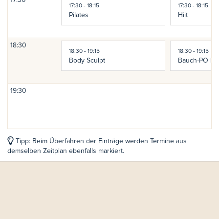
17:30
17:30 - 18:15
17:30 - 18:15
Pilates
Hiit
18:30
18:30 - 19:15
18:30 - 19:15
Body Sculpt
Bauch-PO Mus
19:30
Tipp: Beim Überfahren der Einträge werden Termine aus
demselben Zeitplan ebenfalls markiert.