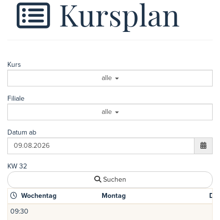
Kursplan
Kurs
alle
Filiale
alle
Datum ab
KW 32
Suchen
Wochentag
Montag
Die
09:30