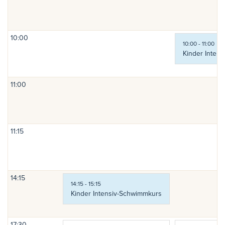
10:00
10:00 - 11:00
Kinder Inten
11:00
11:15
14:15
14:15 - 15:15
Kinder Intensiv-Schwimmkurs