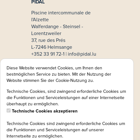
PIDAL
Piscine intercommunale de
l'Alzette
Walferdange - Steinsel -
Lorentzweiler
37, rue des Prés
L-7246 Helmsange
+352 33 91 72-1 ¦
info@pidal.lu
No TVA: LU33611854
Diese Website verwendet Cookies, um Ihnen den
Zahlmethoden
bestmöglichen Service zu bieten. Mit der Nutzung der
Website stimmen Sie der Cookie-Nutzung zu.
Online-Zahlung
Technische Cookies, sind zwingend erforderliche Cookies um
Rechtliche Hinweise:
die Funktionen und Serviceleistungen auf einer Internetseite
überhaupt zu ermöglichen.
Impressum
Technische Cookies akzeptieren
AGB
DSB
Technische Cookies sind zwingend erforderliche Cookies um
Haftungsausschluss
die Funktionen und Serviceleistungen auf unserer
Widerrufsbelehrung
Internetseite zu ermöglichen.