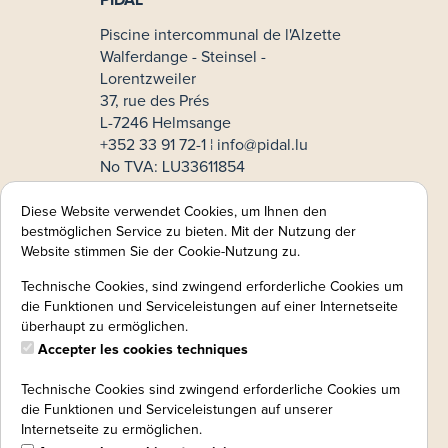
Piscine intercommunal de l'Alzette
Walferdange - Steinsel -
Lorentzweiler
37, rue des Prés
L-7246 Helmsange
+352 33 91 72-1 ¦
info@pidal.lu
No TVA: LU33611854
Mode de paiement
Diese Website verwendet Cookies, um Ihnen den
bestmöglichen Service zu bieten. Mit der Nutzung der
MasterCard
Website stimmen Sie der Cookie-Nutzung zu.
VISA
Technische Cookies, sind zwingend erforderliche Cookies um
Informations légales:
die Funktionen und Serviceleistungen auf einer Internetseite
überhaupt zu ermöglichen.
Mentions légales
CGV
Accepter les cookies techniques
Politique de confidentialité
Technische Cookies sind zwingend erforderliche Cookies um
Protection des données:
die Funktionen und Serviceleistungen auf unserer
instruction de révocation
Internetseite zu ermöglichen.