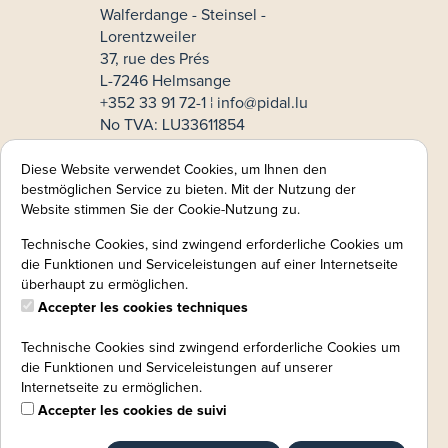
Walferdange - Steinsel -
Lorentzweiler
37, rue des Prés
L-7246 Helmsange
+352 33 91 72-1 ¦
info@pidal.lu
No TVA: LU33611854
Mode de paiement
Diese Website verwendet Cookies, um Ihnen den
bestmöglichen Service zu bieten. Mit der Nutzung der
MasterCard
Website stimmen Sie der Cookie-Nutzung zu.
VISA
Technische Cookies, sind zwingend erforderliche Cookies um
Informations légales:
die Funktionen und Serviceleistungen auf einer Internetseite
überhaupt zu ermöglichen.
Mentions légales
Accepter les cookies techniques
CGV
Politique de confidentialité
Technische Cookies sind zwingend erforderliche Cookies um
Protection des données:
die Funktionen und Serviceleistungen auf unserer
instruction de révocation
Internetseite zu ermöglichen.
Accepter les cookies de suivi