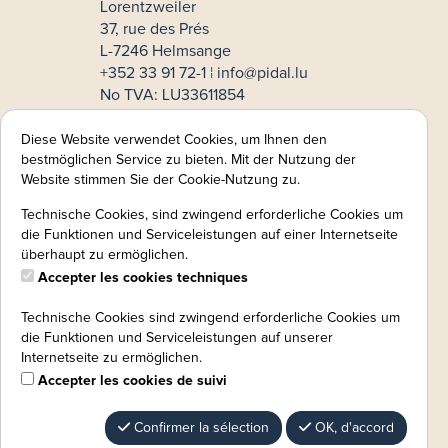
Lorentzweiler
37, rue des Prés
L-7246 Helmsange
+352 33 91 72-1 ¦
info@pidal.lu
No TVA: LU33611854
Mode de paiement
Diese Website verwendet Cookies, um Ihnen den
bestmöglichen Service zu bieten. Mit der Nutzung der
MasterCard
Website stimmen Sie der Cookie-Nutzung zu.
VISA
Technische Cookies, sind zwingend erforderliche Cookies um
Informations légales:
die Funktionen und Serviceleistungen auf einer Internetseite
überhaupt zu ermöglichen.
Mentions légales
Accepter les cookies techniques
CGV
Politique de confidentialité
Technische Cookies sind zwingend erforderliche Cookies um
Protection des données:
die Funktionen und Serviceleistungen auf unserer
instruction de révocation
Internetseite zu ermöglichen.
Accepter les cookies de suivi
Confirmer la sélection
OK, d'accord