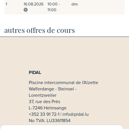
1
16.08.2026
10:00 -
dim
11:00
autres offres de cours
PIDAL
Piscine intercommunal de l'Alzette
Walferdange - Steinsel -
Lorentzweiler
37, rue des Prés
L-7246 Helmsange
+352 33 91 72-1 ¦
info@pidal.lu
No TVA: LU33611854