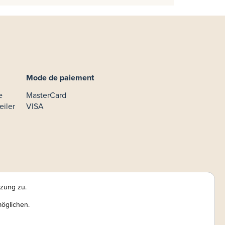
Mode de paiement
e
MasterCard
eiler
VISA
tzung zu.
möglichen.