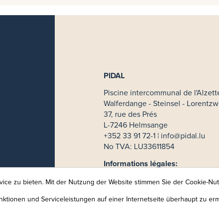
PIDAL
Piscine intercommunal de l'Alzett
Walferdange - Steinsel - Lorentzw
37, rue des Prés
L-7246 Helmsange
+352 33 91 72-1 ¦
info@pidal.lu
No TVA: LU33611854
Informations légales:
Mentions légales
ice zu bieten. Mit der Nutzung der Website stimmen Sie der Cookie-Nu
CGV
ktionen und Serviceleistungen auf einer Internetseite überhaupt zu er
Politique de confidentialité
Protection des données: