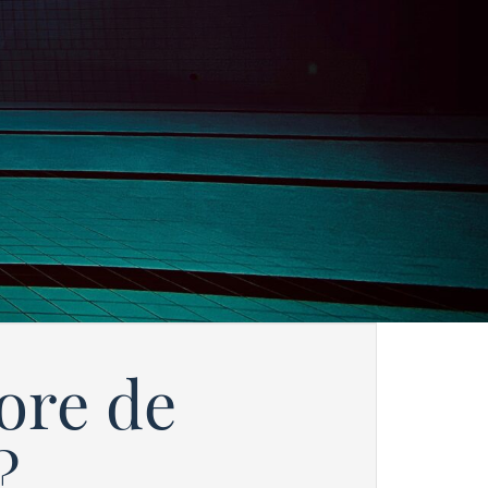
ore de
?