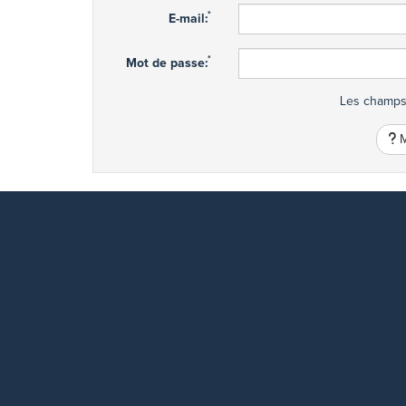
*
E-mail:
*
Mot de passe:
Les champs 
M