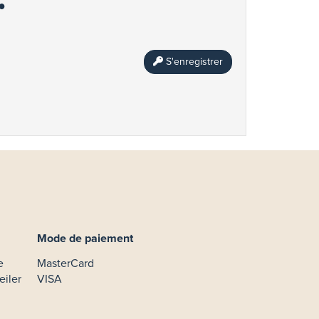
S'enregistrer
Mode de paiement
e
MasterCard
eiler
VISA