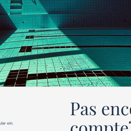
Pas enc
compte
lar ein.