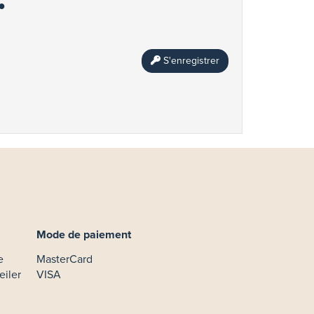
S'enregistrer
Mode de paiement
e
MasterCard
eiler
VISA