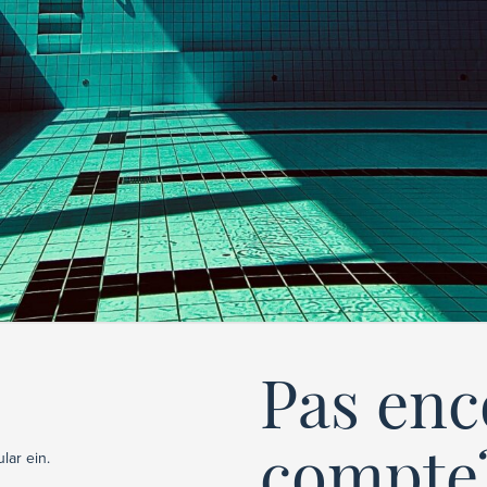
Pas enc
compte
lar ein.