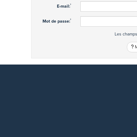
*
E-mail:
*
Mot de passe:
Les champs 
M