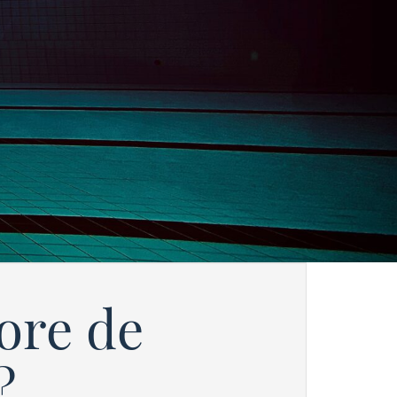
ore de
?