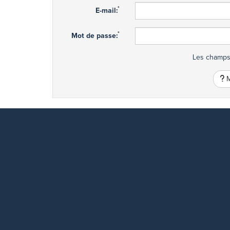
*
E-mail:
*
Mot de passe:
Les champs 
M