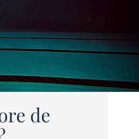
ore de
?