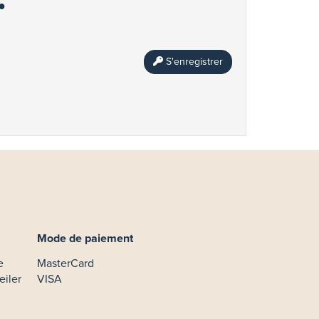
S'enregistrer
Mode de paiement
e
MasterCard
eiler
VISA