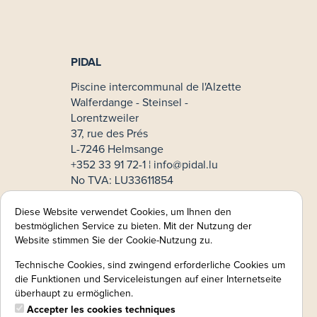
PIDAL
Piscine intercommunal de l'Alzette
Walferdange - Steinsel -
Lorentzweiler
37, rue des Prés
L-7246 Helmsange
+352 33 91 72-1 ¦
info@pidal.lu
No TVA: LU33611854
Mode de paiement
Diese Website verwendet Cookies, um Ihnen den
bestmöglichen Service zu bieten. Mit der Nutzung der
MasterCard
Website stimmen Sie der Cookie-Nutzung zu.
VISA
Technische Cookies, sind zwingend erforderliche Cookies um
Informations légales:
die Funktionen und Serviceleistungen auf einer Internetseite
überhaupt zu ermöglichen.
Mentions légales
CGV
Accepter les cookies techniques