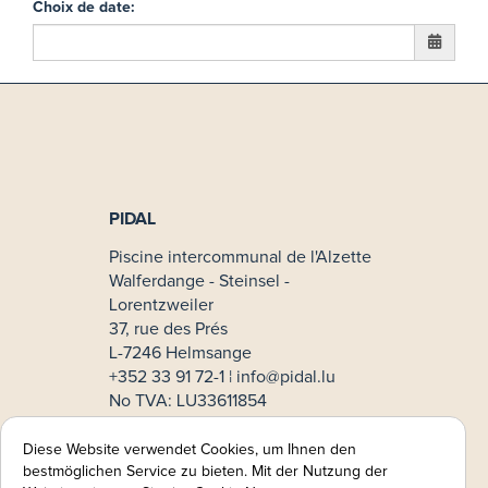
Choix de date
:
PIDAL
Piscine intercommunal de l'Alzette
Walferdange - Steinsel -
Lorentzweiler
37, rue des Prés
L-7246 Helmsange
+352 33 91 72-1 ¦
info@pidal.lu
No TVA: LU33611854
Mode de paiement
Diese Website verwendet Cookies, um Ihnen den
bestmöglichen Service zu bieten. Mit der Nutzung der
MasterCard